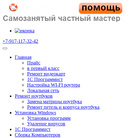
+7-917-117-32-42
Главная
Прайс
в первый класс
Ремонт видеокарт
1C Программист
Настройка WI-FI роутера
Локальная сеть
Ремонт ноутбуков
Замена матрицы ноутбука
Ремонт петель и корпуса ноутбука
Установка Windows
Установка программ
Удаление вирусов
1C Программист
Сборка Компьютеров