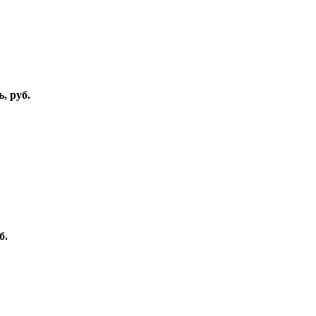
, руб.
б.